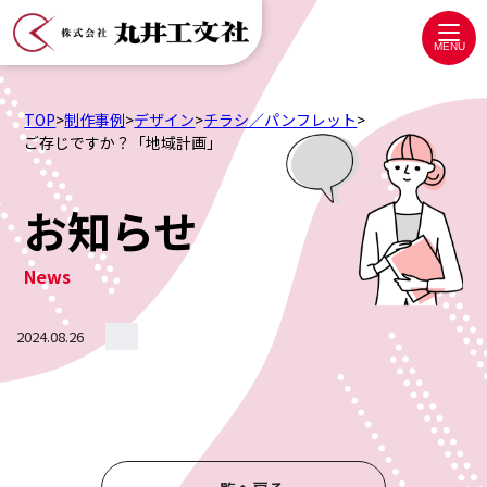
株
式
MENU
会
社
TOP
>
制作事例
>
デザイン
>
チラシ／パンフレット
>
丸
ご存じですか？「地域計画」
井
工
お知らせ
文
社
News
2024.08.26