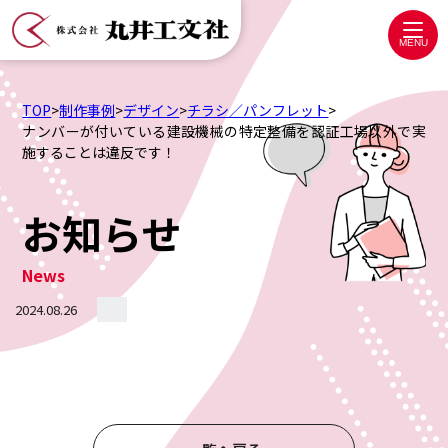
株
式
MENU
会
社
TOP
>
制作事例
>
デザイン
>
チラシ／パンフレット
>
丸
ナンバーが付いている建設機械の特定整備を認証工場以外で実
施することは違反です！
井
工
文
お知らせ
社
News
2024.08.26