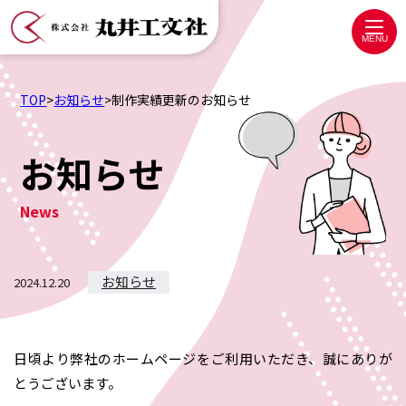
株
式
MENU
会
社
TOP
>
お知らせ
>
制作実績更新のお知らせ
丸
井
お知らせ
工
文
News
社
お知らせ
2024.12.20
日頃より弊社のホームページをご利用いただき、誠にありが
とうございます。